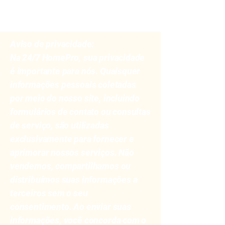
Aviso de privacidade:
Na 24/7 HomePro, sua privacidade
é importante para nós. Quaisquer
informações pessoais coletadas
por meio do nosso site, incluindo
formulários de contato ou consultas
de serviço, são utilizadas
exclusivamente para fornecer e
aprimorar nossos serviços. Não
vendemos, compartilhamos ou
distribuímos suas informações a
terceiros sem o seu
consentimento. Ao enviar suas
informações, você concorda com o