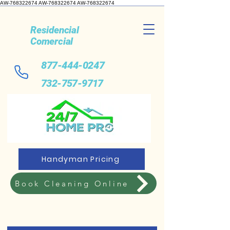
AW-768322674 AW-768322674
AW-768322674
Residencial
Comercial
877-444-0247
732-757-9717
Handyman Pricing
Book Cleaning Online