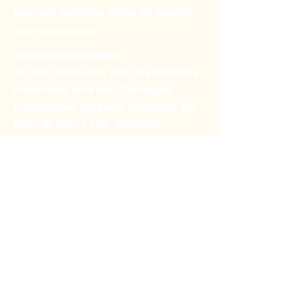
uso que fazemos delas de acordo
com este aviso.
Aviso de privacidade:
Na 24/7 HomePro, sua privacidade é
importante para nós. Quaisquer
informações pessoais coletadas por
meio do nosso site, incluindo
formulários de contato ou consultas
de serviço, são utilizadas
exclusivamente para fornecer e
aprimorar nossos serviços. Não
vendemos, compartilhamos ou
distribuímos suas informações a
terceiros sem o seu consentimento.
Ao enviar suas informações, você
concorda com o uso que fazemos
delas de acordo com este aviso.