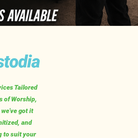
stodia
ices Tailored
s of Worship,
we’ve got it
itized, and
 to suit your