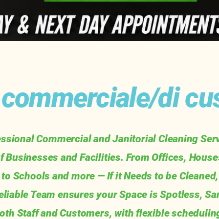
a commerciale/di cu
ssional Commercial and Janitorial Cleaning Serv
of Businesses and Facilities. From Offices, House
 to Schools and more — If it Needs to be Cleaned, 
eliable Team ensures your Space is Spotless, San
th Staff and Customers, with flexible scheduling