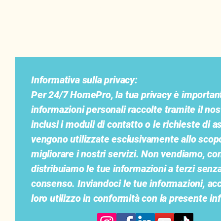
ORE SU 24, 7
GIORNI SU 7
Informativa sulla privacy:
Per 24/7 HomePro, la tua privacy è important
informazioni personali raccolte tramite il nos
inclusi i moduli di contatto o le richieste di a
vengono utilizzate esclusivamente allo scopo
migliorare i nostri servizi. Non vendiamo, co
distribuiamo le tue informazioni a terzi senza
consenso. Inviandoci le tue informazioni, ac
loro utilizzo in conformità con la presente in