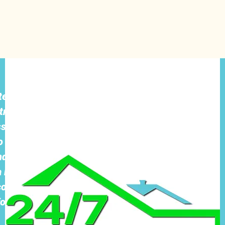
e. Tutte le
tro sito web,
ssistenza,
 di fornire e
ndividiamo o
 il tuo
consenti al
formativa.