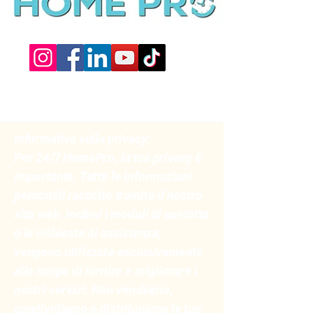
Informativa sulla privacy:
Per 24/7 HomePro, la tua privacy è
importante. Tutte le informazioni
personali raccolte tramite il nostro
sito web, inclusi i moduli di contatto
o le richieste di assistenza,
vengono utilizzate esclusivamente
allo scopo di fornire e migliorare i
nostri servizi. Non vendiamo,
condividiamo o distribuiamo le tue