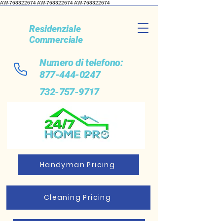
AW-768322674 AW-768322674
AW-768322674
Residenziale
Commerciale
Numero di telefono:
877-444-0247
732-757-9717
Handyman Pricing
Cleaning Pricing