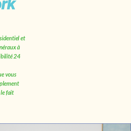
ork
identiel et
énéraux à
bilité 24
que vous
mplement
le fait