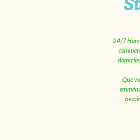
St
24/7 HomeP
commerci
domicile
Que vou
emménag
besoin