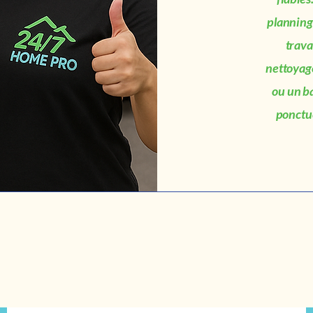
planning
trava
nettoyage
ou un b
ponctue