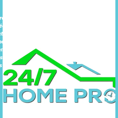
e priorité.
ées via notre
t ou les
ment pour
endons, ne
s à des tiers
s