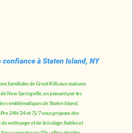
 confiance à Staten Island, NY
ns familiales de Great Kills aux maisons
e de New Springville, en passant par les
iers emblématiques de Staten Island,
ro 24h/24 et 7j/7 vous propose des
 de nettoyage et de bricolage fiables et
. Nous connaissons l'île : allées étroites,