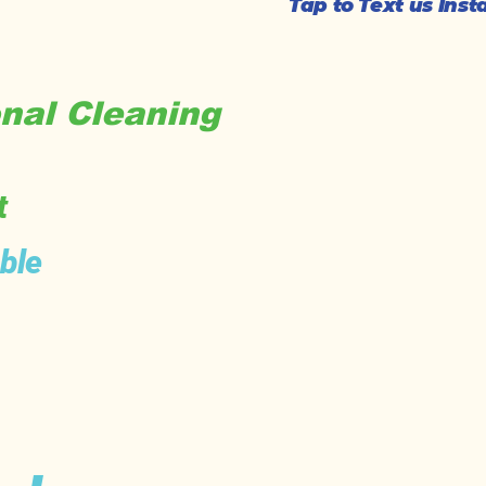
Tap to Text us Ins
nal Cleaning
t
ble