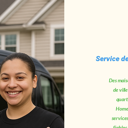
Service de
Des maiso
de vill
quart
HomeP
services
fiables