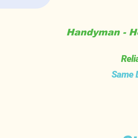
Handyman - Ho
Reli
Same D